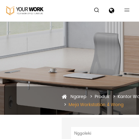


Ngarep
Produk
Kantor Wo
Meja Workstation 4 Wong