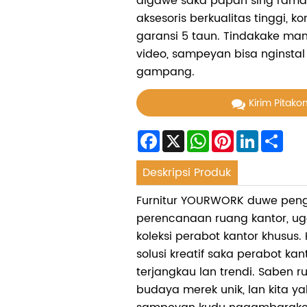
digawe saka papan sing rama
aksesoris berkualitas tinggi, 
garansi 5 taun. Tindakake man
video, sampeyan bisa nginstal
gampang.
Kirim Pitako
Facebook
X
WhatsApp
Pinterest
LinkedIn
Sha
Deskripsi Produk
Furnitur YOURWORK duwe pe
perencanaan ruang kantor, u
koleksi perabot kantor khusus.
solusi kreatif saka perabot kant
terjangkau lan trendi. Saben r
budaya merek unik, lan kita ya