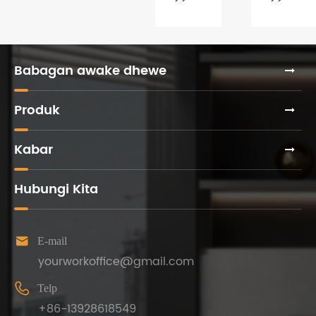
Babagan awake dhewe
Produk
Kabar
Hubungi Kita

E-mail
yourworkoffice@gmail.com

Telp
+86-13928618549