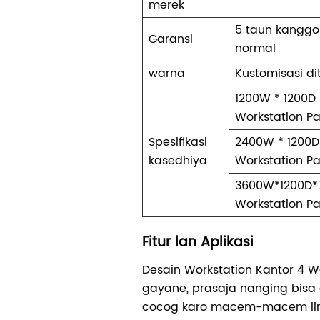
merek
5 taun kangg
Garansi
normal
warna
Kustomisasi d
1200W * 1200D
Workstation P
Spesifikasi
2400W * 1200D
kasedhiya
Workstation P
3600W*1200D*
Workstation P
Fitur lan Aplikasi
Desain Workstation Kantor 4 Wo
gayane, prasaja nanging bisa 
cocog karo macem-macem lin