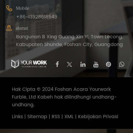

Mobile
+86-13928618549

alamat
Bangunan B Xing Guang Xin Yi, Town Lecong,
Kabupaten Shunde, Foshan City, Guangdong
Hak Cipta © 2024 Foshan Acara Yourwork
Furble, Ltd Kabeh hak dilindhungi undhang-
undhang.
Links
|
Sitemap
|
RSS
|
XML
|
Kebijakan Privasi