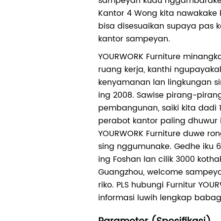
sampeyan kudu nggambarake.
Kantor 4 Wong kita nawakake k
bisa disesuaikan supaya pas k
kantor sampeyan.
YOURWORK Furniture minangka
ruang kerja, kanthi ngupayaka
kenyamanan lan lingkungan si
ing 2008. Sawise pirang-piran
pembangunan, saiki kita dadi
perabot kantor paling dhuwur i
YOURWORK Furniture duwe ro
sing nggumunake. Gedhe iku 6
ing Foshan lan cilik 3000 kotha
Guangzhou, welcome sampey
riko. PLS hubungi Furnitur Y
informasi luwih lengkap babag