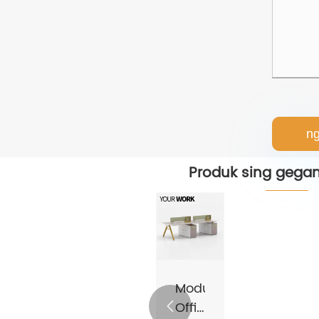
ng
Produk sing geg
Modular
Office
