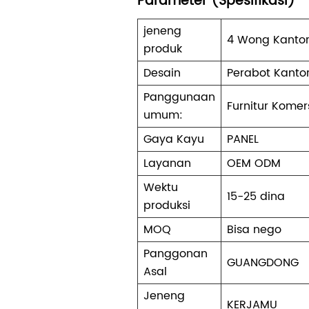
Parameter (Spesifikasi)
jeneng
4 Wong Kantor
produk
Desain
Perabot Kanto
Panggunaan
Furnitur Komer
umum:
Gaya Kayu
PANEL
Layanan
OEM ODM
Wektu
15-25 dina
produksi
MOQ
Bisa nego
Panggonan
GUANGDONG
Asal
Jeneng
KERJAMU