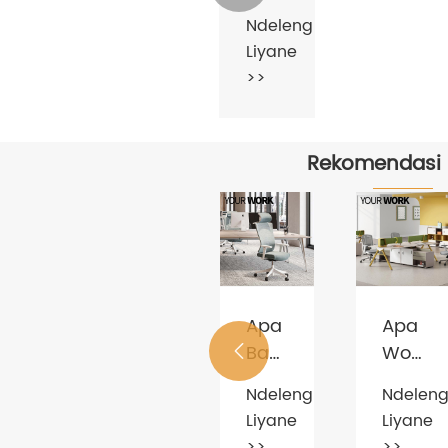
Workstation
Ndeleng
Liyane
>>
Rekomendasi
Prinsip
Kantor
Pamer
Kantor
Ndeleng
upgra
Kantor
Liyane
pamilik

Ndelen
>>
kerja
Liyane
>>