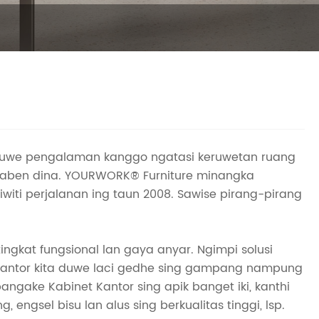
 duwe pengalaman kanggo ngatasi keruwetan ruang
 saben dina. YOURWORK® Furniture minangka
witi perjalanan ing taun 2008. Sawise pirang-pirang
gkat fungsional lan gaya anyar. Ngimpi solusi
t Kantor kita duwe laci gedhe sing gampang nampung
ake Kabinet Kantor sing apik banget iki, kanthi
ngsel bisu lan alus sing berkualitas tinggi, lsp.