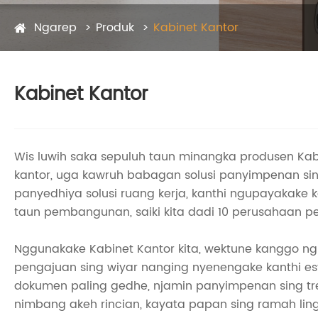
Ngarep
Produk
Kabinet Kantor
Kabinet Kantor
Wis luwih saka sepuluh taun minangka produsen Ka
kantor, uga kawruh babagan solusi panyimpenan si
panyedhiya solusi ruang kerja, kanthi ngupayakake k
taun pembangunan, saiki kita dadi 10 perusahaan per
Nggunakake Kabinet Kantor kita, wektune kanggo ng
pengajuan sing wiyar nanging nyenengake kanthi est
dokumen paling gedhe, njamin panyimpenan sing tre
nimbang akeh rincian, kayata papan sing ramah lingk