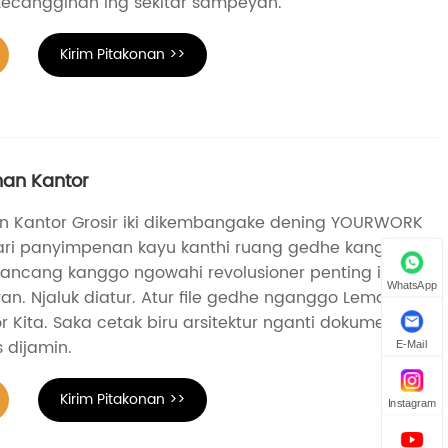
ecanggihan ing sekitar sampeyan.
Kirim Pitakonan >>
an Kantor
n Kantor Grosir iki dikembangake dening YOURWORK
emari panyimpenan kayu kanthi ruang gedhe kanggo
ancang kanggo ngowahi revolusioner penting ing
WhatsApp
n. Njaluk diatur. Atur file gedhe nganggo Lemari
Kita. Saka cetak biru arsitektur nganti dokumen
 dijamin.
E-Mail
Kirim Pitakonan >>
Instagram