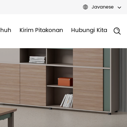
Javanese

dhuh
Kirim Pitakonan
Hubungi Kita