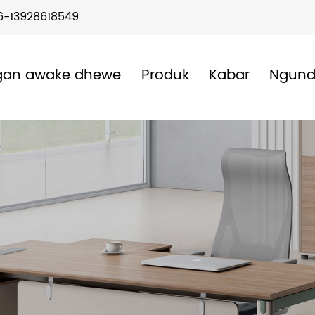
6-13928618549
gan awake dhewe
Produk
Kabar
Ngun