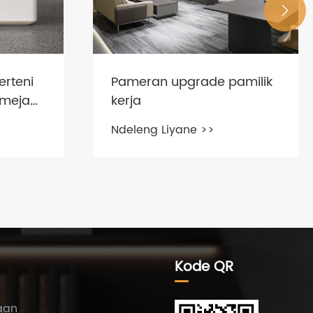

amilik
Apa mejo kantor sing
cocog?
Ndeleng Liyane >>
Kode QR
aan