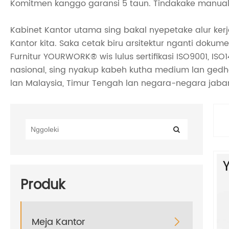
Komitmen kanggo garansi 5 taun. Tindakake manual 
Kabinet Kantor utama sing bakal nyepetake alur kerj
Kantor kita. Saka cetak biru arsitektur nganti doku
Furnitur YOURWORK® wis lulus sertifikasi ISO9001, ISO
nasional, sing nyakup kabeh kutha medium lan gedhe 
lan Malaysia, Timur Tengah lan negara-negara jaban
Produk
Meja Kantor
