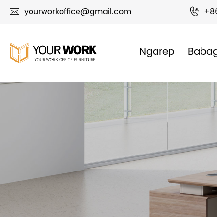
yourworkoffice@gmail.com
+8


Ngarep
Baba