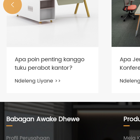

Soko si
nalika 
resepsi
Ndeleng
Apa Jenis Meja Meja
Konferensi?
Ndeleng Liyane >>
Babagan Awake Dhewe
Prod
Profil Perusahaan
Meja 