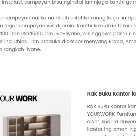
instalasi, sampeyan bisa nginstal lan njaga kanthi g
a sampeyan nalika nambah estetika ruang kerja sampeya
men legal, sampeyan wis dijamin. Kanthi kekuatan tekni
14001, lan ISO45001, lan liya-liyane, wis nggawe pasar 
ing China. Lan produke diekspor menyang Eropa, Amerik
 rangkah liyane.
Rak Buku Kantor 
Rak Buku Kantor kan
YOURWORK Furniture
awet, kudu diduwen
kantor ing omah. N