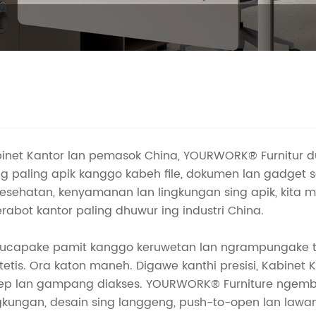
binet Kantor lan pemasok China, YOURWORK® Furnitur
ng paling apik kanggo kabeh file, dokumen lan gadget
esehatan, kenyamanan lan lingkungan sing apik, kita mi
abot kantor paling dhuwur ing industri China.
ucapake pamit kanggo keruwetan lan ngrampungake tin
etis. Ora katon maneh. Digawe kanthi presisi, Kabine
p lan gampang diakses. YOURWORK® Furniture ngembang
ungan, desain sing langgeng, push-to-open lan lawang, e