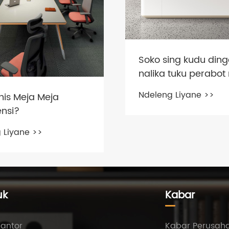
ng kudu dingerteni
Pameran upgrade p
tuku perabot meja
kerja
 Liyane >>
Ndeleng Liyane >>
uk
Kabar
Kantor
Kabar Perusah