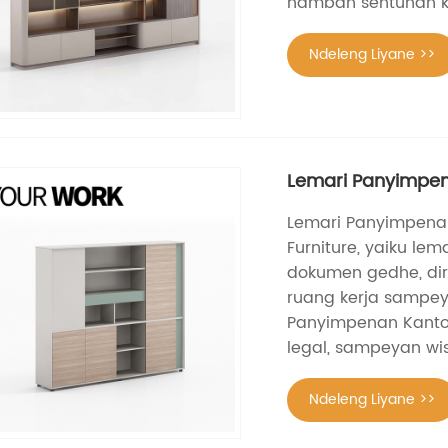
nambah sentuhan k
Ndeleng Liyane >>
Lemari Panyimpen
Lemari Panyimpena
Furniture, yaiku l
dokumen gedhe, dir
ruang kerja sampeya
Panyimpenan Kantor 
legal, sampeyan wis
Ndeleng Liyane >>