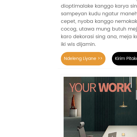
dioptimalake kanggo karya si
sampeyan kudu ngatur maneh 
cepet, nyoba kanggo nemokak
cocog, utawa mung butuh mej
karo dekorasi sing ana, meja 
iki wis dijamin.
Ndeleng Liyane >>
Kirim Pita