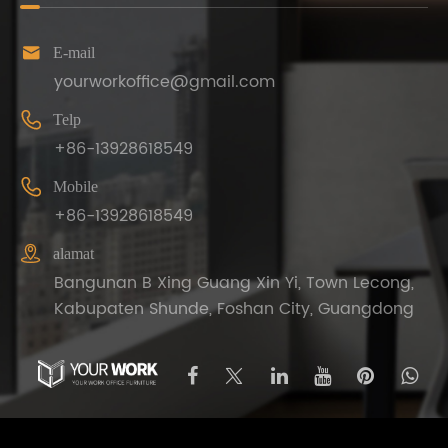

E-mail
yourworkoffice@gmail.com

Telp
+86-13928618549

Mobile
+86-13928618549

alamat
Bangunan B Xing Guang Xin Yi, Town Lecong,
Kabupaten Shunde, Foshan City, Guangdong