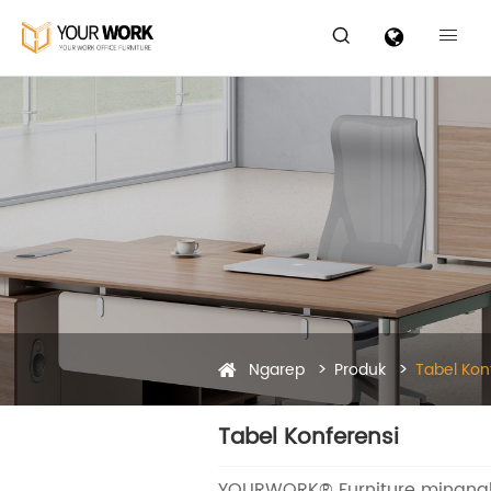


Ngarep
Produk
Tabel Kon
Tabel Konferensi
YOURWORK® Furniture minangk