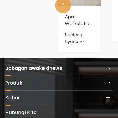
Liyane >>

Apa Bahan
A
sing Umum
Wo
Digunakake
Ka
Ndeleng
Nd
kanggo
pa
Liyane >>
Li
Kursi
Me
Kantor?
Ka
Babagan awake dhewe
Produk
Kabar
Hubungi Kita