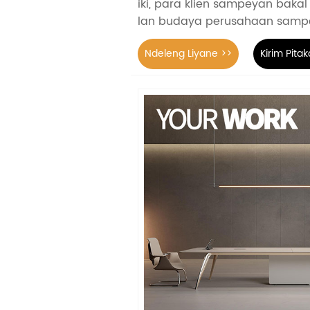
iki, para klien sampeyan bakal
lan budaya perusahaan samp
Ndeleng Liyane >>
Kirim Pita