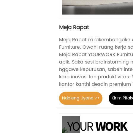
Meja Rapat
Meja Rapat iki dikembangak
Furniture. Owahi ruang kerja
Meja Rapat YOURWORK Furnitur
apik. Saka sesi brainstorming
nggawe keputusan, saben intera
karo inovasi lan produktivitas
kantor kanthi desain premiu
Ndeleng Liyane >>
Kirim Pita