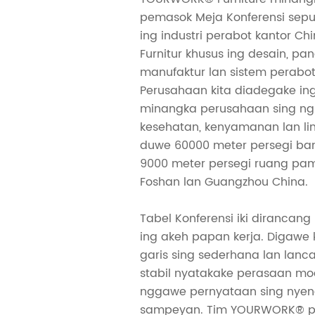
pemasok Meja Konferensi sepu
ing industri perabot kantor 
Furnitur khusus ing desain, 
manufaktur lan sistem perabot
Perusahaan kita diadegake ing
minangka perusahaan sing n
kesehatan, kenyamanan lan li
duwe 60000 meter persegi ba
9000 meter persegi ruang pam
Foshan lan Guangzhou China.
Tabel Konferensi iki dirancan
ing akeh papan kerja. Digawe k
garis sing sederhana lan lancar
stabil nyatakake perasaan mo
nggawe pernyataan sing nyen
sampeyan. Tim YOURWORK® pe