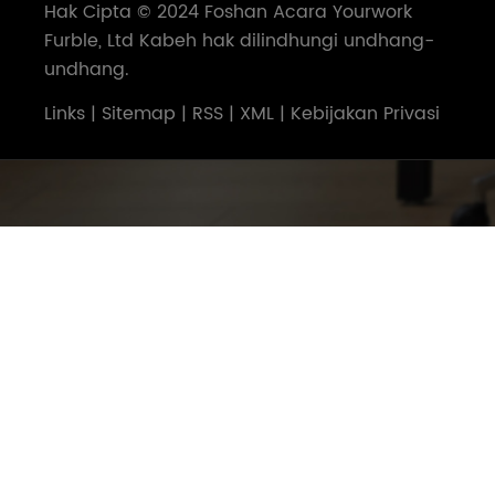
Hak Cipta © 2024 Foshan Acara Yourwork
Furble, Ltd Kabeh hak dilindhungi undhang-
undhang.
Links
|
Sitemap
|
RSS
|
XML
|
Kebijakan Privasi