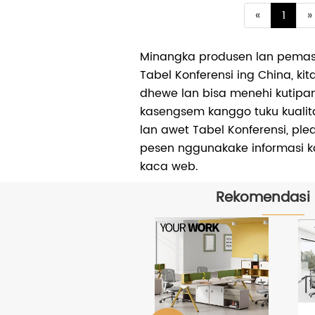
«
1
»
Minangka produsen lan pemaso
Tabel Konferensi ing China, ki
dhewe lan bisa menehi kutipa
kasengsem kanggo tuku kualit
lan awet Tabel Konferensi, ple
pesen nggunakake informasi k
kaca web.
Rekomendasi
Apa
Gunakake
Office Pod?
Ndeleng