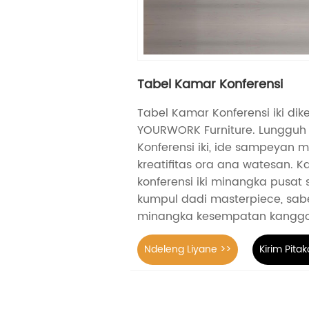
Tabel Kamar Konferensi
Tabel Kamar Konferensi iki d
YOURWORK Furniture. Lungguh
Konferensi iki, ide sampeyan mi
kreatifitas ora ana watesan. K
konferensi iki minangka pusa
kumpul dadi masterpiece, sabe
minangka kesempatan kanggo 
Ndeleng Liyane >>
Kirim Pita