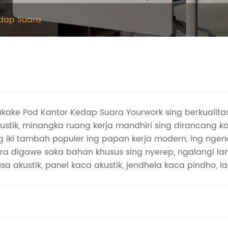
dap Suara
kake Pod Kantor Kedap Suara Yourwork sing berkualitas
tik, minangka ruang kerja mandhiri sing dirancang ka
g iki tambah populer ing papan kerja modern, ing nge
ara digawe saka bahan khusus sing nyerep, ngalangi 
a akustik, panel kaca akustik, jendhela kaca pindho, la