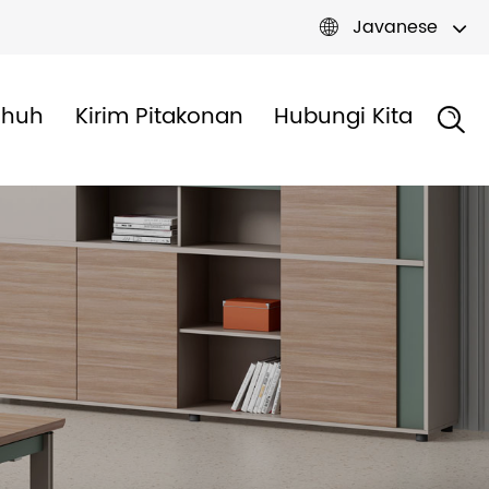
Javanese

dhuh
Kirim Pitakonan
Hubungi Kita