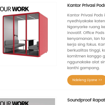
Kantor Privasi Pod
Kantor Privasi Pods
nyedhiyakake katen
Nganyarke ruang ke
inovatif. Office Pod
kenyamanan, lan f
kerja sing fokus. K
berkualitas tinggi,
komitmen kanggo ga
nggunakake alat sin
kanthi gampang.
Ndeleng Liyane >>
Soundproof Rapat