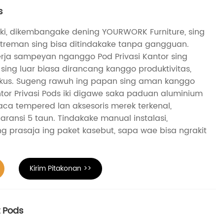
s
 iki, dikembangake dening YOURWORK Furniture, sing
treman sing bisa ditindakake tanpa gangguan.
rja sampeyan nganggo Pod Privasi Kantor sing
s sing luar biasa dirancang kanggo produktivitas,
okus. Sugeng rawuh ing papan sing aman kanggo
antor Privasi Pods iki digawe saka paduan aluminium
 kaca tempered lan aksesoris merek terkenal,
ransi 5 taun. Tindakake manual instalasi,
g prasaja ing paket kasebut, sapa wae bisa ngrakit
Kirim Pitakonan >>
 Pods