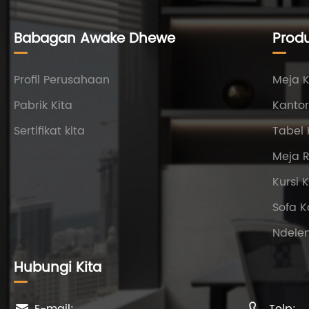
Babagan Awake Dhewe
Prod
Profil Perusahaan
Meja 
Pabrik Kita
Kantor
Sertifikat kita
Tabel 
Meja R
Kursi 
Sofa K
Ndelen
Hubungi Kita
E-mail:
Telp:

