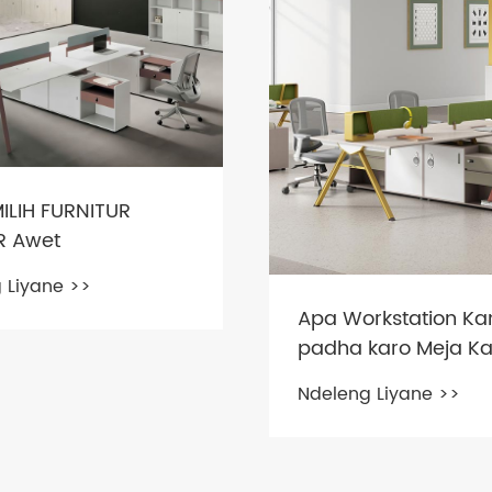
ILIH FURNITUR
R Awet
 Liyane >>
Apa Workstation Ka
padha karo Meja Ka
Ndeleng Liyane >>