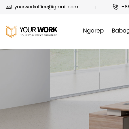
yourworkoffice@gmail.com
+8


Ngarep
Baba