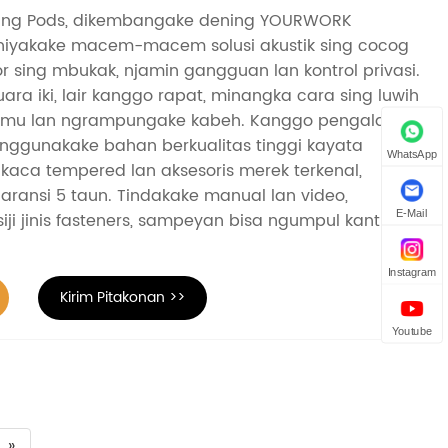
eting Pods, dikembangake dening YOURWORK
edhiyakake macem-macem solusi akustik sing cocog
 sing mbukak, njamin gangguan lan kontrol privasi.
ra iki, lair kanggo rapat, minangka cara sing luwih
emu lan ngrampungake kabeh. Kanggo pengalaman
ta nggunakake bahan berkualitas tinggi kayata
WhatsApp
kaca tempered lan aksesoris merek terkenal,
ransi 5 taun. Tindakake manual lan video,
E-Mail
i jinis fasteners, sampeyan bisa ngumpul kanthi
Instagram
Kirim Pitakonan >>
Youtube
»