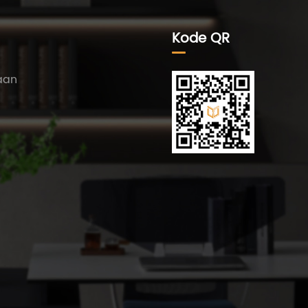
Kode QR
aan