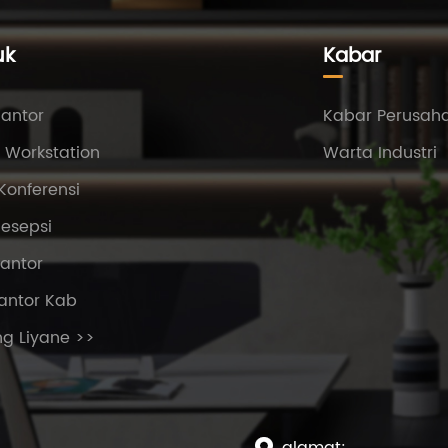
uk
Kabar
Kantor
Kabar Perusah
 Workstation
Warta Industri
Konferensi
esepsi
Kantor
antor Kab
g Liyane >>
alamat:
