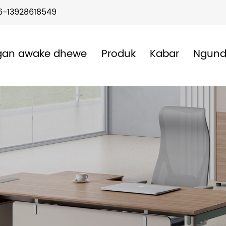
6-13928618549
gan awake dhewe
Produk
Kabar
Ngun