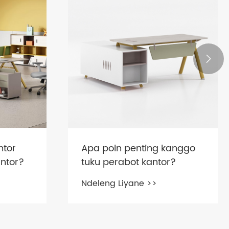

ntor
Apa poin penting kanggo
ntor?
tuku perabot kantor?
Ndeleng Liyane >>