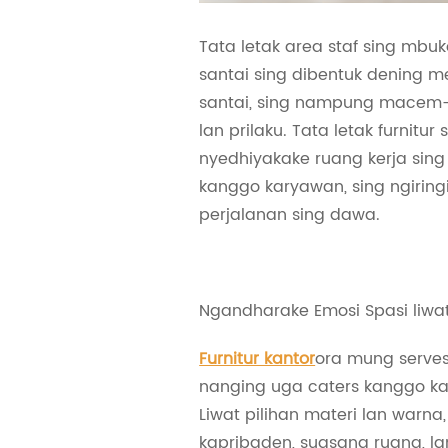
Tata letak area staf sing mbu
santai sing dibentuk dening me
santai, sing nampung macem
lan prilaku. Tata letak furnitur s
nyedhiyakake ruang kerja sing
kanggo karyawan, sing ngiring
perjalanan sing dawa.
Ngandharake Emosi Spasi liwa
Furnitur kantor
ora mung serves
nanging uga caters kanggo k
Liwat pilihan materi lan warna
kapribaden, suasana ruang, l