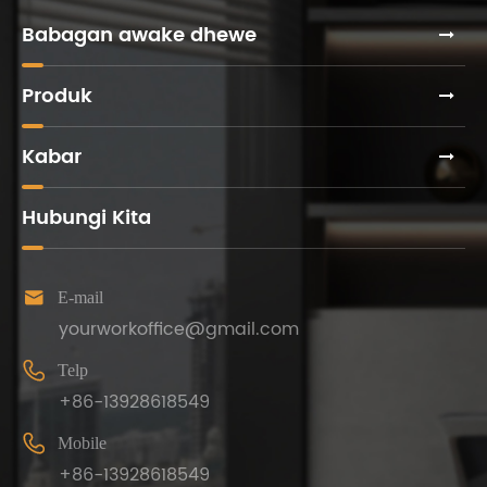
resepsi
Babagan awake dhewe
Produk
Kabar
Hubungi Kita

E-mail
yourworkoffice@gmail.com

Telp
+86-13928618549

Mobile
+86-13928618549