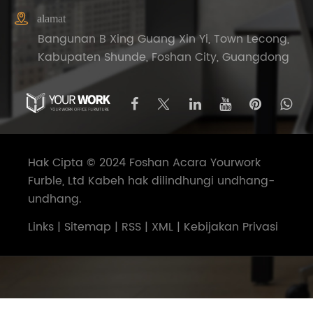

alamat
Bangunan B Xing Guang Xin Yi, Town Lecong,
Kabupaten Shunde, Foshan City, Guangdong
Hak Cipta © 2024 Foshan Acara Yourwork
Furble, Ltd Kabeh hak dilindhungi undhang-
undhang.
Links
|
Sitemap
|
RSS
|
XML
|
Kebijakan Privasi