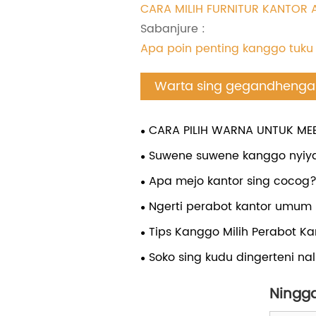
CARA MILIH FURNITUR KANTOR 
Sabanjure :
Apa poin penting kanggo tuku
Warta sing gegandhenga
CARA PILIH WARNA UNTUK ME
MODERN
Suwene suwene kanggo nyiy
KANTOR CUSTOMIZED?
Apa mejo kantor sing cocog
Ngerti perabot kantor umu
ditipu!
Tips Kanggo Milih Perabot Kan
Soko sing kudu dingerteni na
meja resepsi
Ningga