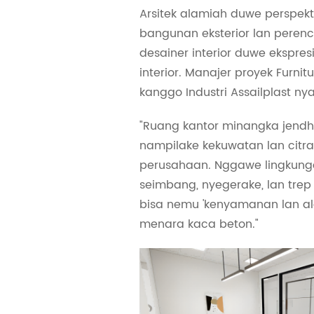
Arsitek alamiah duwe perspek
bangunan eksterior lan peren
desainer interior duwe ekspres
interior. Manajer proyek Furn
kanggo Industri Assailplast ny
"Ruang kantor minangka jend
nampilake kekuwatan lan citr
perusahaan. Nggawe lingkunga
seimbang, nyegerake, lan trep
bisa nemu 'kenyamanan lan al
menara kaca beton."