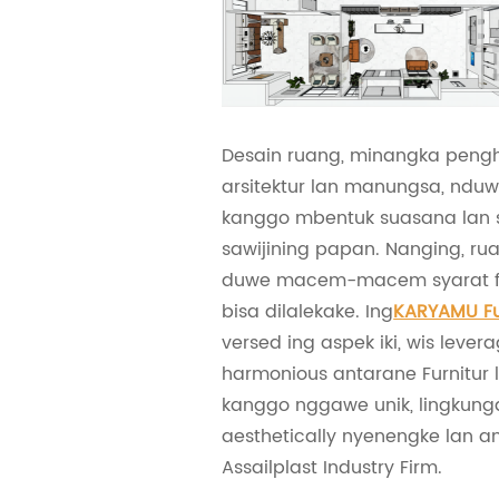
Desain ruang, minangka peng
arsitektur lan manungsa, nduw
kanggo mbentuk suasana lan
sawijining papan. Nanging, ru
duwe macem-macem syarat fu
bisa dilalekake. Ing
KARYAMU Fu
versed ing aspek iki, wis lever
harmonious antarane Furnitur l
kanggo nggawe unik, lingkung
aesthetically nyenengke lan 
Assailplast Industry Firm.