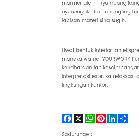
marmer alami nyumbang kang
nyenengake lan tenang ing t
lapisan materi sing sugih.
Liwat bentuk interior lan ekspr
maneka warna, YOURWORK Fur
kendharaan lan keseimbangan
interpretasi estetika relaksasi 
lingkungan kantor.
Facebook
X
WhatsApp
Pinterest
LinkedIn
Sha
Sadurunge :